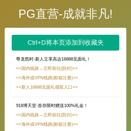
PG直营-成就非凡!
Ctrl+D将本页添加到收藏夹
尊龙凯时-新人立享高达16888见面礼！
<<国内线路→立即前往(防封)>>
<<海外或VPN线路(邮箱注册)>>
<<新人16888见面礼领取入口>>
918博天堂-首存限时赠送100%礼金！
<<国内线路→立即前往(防封)>>
<<海外或VPN线路(邮箱注册)>>